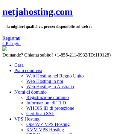
netjahosting.com
› › la migliori qualità vs. prezzo disponibile sul web ‹ ‹
Registrati
CP Login
Domande?
Chiama subito! +1-855-211-0932
(ID:110128)
Casa
Piani condivisi
Web Hosting nel Regno Unito
Web Hosting in noi
Web Hosting in Australia
Nomi di dominio
Registrazione dominio
Informazioni di TLD
WHOIS ID di protezione
Certificati SSL
VPS Hosting
OpenVZ VPS Hosting
KVM VPS Hosting