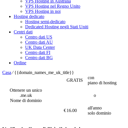
VPS Hosting in Australia
VPS Hosting nel Regno Unito
VPS Hosting in noi
Hosting dedicato
Hosting semi-dedicato
Dedicated Hosting negli Stati Uniti
Centri dati
Centro dati US
Centro dati AU
UK Data Center
Centro dati FI
Centro dati BG
Ordine
Casa
⁄
{{domain_names_me_uk_title}}
con
GRATIS
piano di hosting
Ottenere un unico
.me.uk
o
Nome di dominio
all'anno
€
16.00
solo dominio