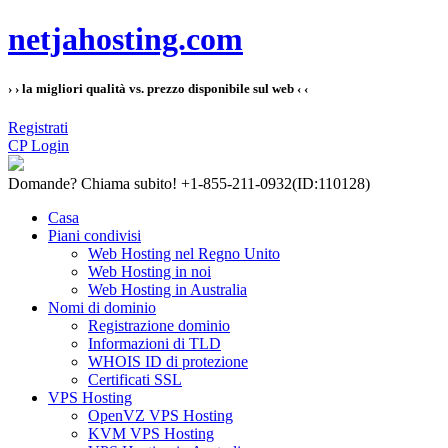
netjahosting.com
› › la migliori qualità vs. prezzo disponibile sul web ‹ ‹
Registrati
CP Login
Domande?
Chiama subito! +1-855-211-0932
(ID:110128)
Casa
Piani condivisi
Web Hosting nel Regno Unito
Web Hosting in noi
Web Hosting in Australia
Nomi di dominio
Registrazione dominio
Informazioni di TLD
WHOIS ID di protezione
Certificati SSL
VPS Hosting
OpenVZ VPS Hosting
KVM VPS Hosting