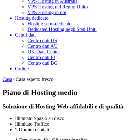
VPS Hosting in Australia
VPS Hosting nel Regno Unito
VPS Hosting in noi
Hosting dedicato
Hosting semi-dedicato
Dedicated Hosting negli Stati Uniti
Centri dati
Centro dati US
Centro dati AU
UK Data Center
Centro dati FI
Centro dati BG
Ordine
Casa
⁄
Casa aspetto fresco
Piano di Hosting medio
Soluzione di Hosting Web affidabili e di qualità
Illimitato
Spazio su disco
Illimitato
Traffico
5
Domini ospitati