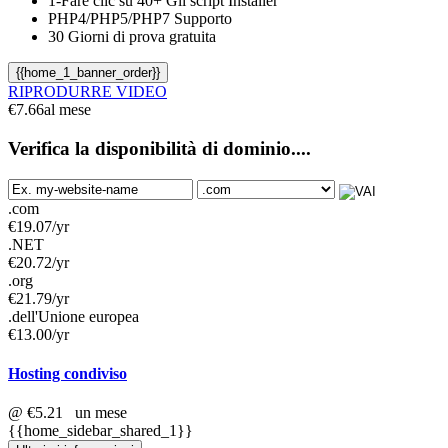
1-Fare clic su
40+ Gli script Installer
PHP4/PHP5/PHP7
Supporto
30 Giorni di prova gratuita
{{home_1_banner_order}}
RIPRODURRE VIDEO
€
7.66
al mese
Verifica la disponibilità di dominio....
.com
€
19.07
/yr
.NET
€
20.72
/yr
.org
€
21.79
/yr
.dell'Unione europea
€
13.00
/yr
Hosting condiviso
@
€5.21
un mese
{{home_sidebar_shared_1}}