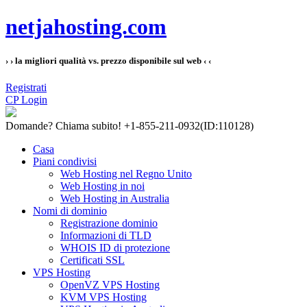
netjahosting.com
› › la migliori qualità vs. prezzo disponibile sul web ‹ ‹
Registrati
CP Login
Domande?
Chiama subito! +1-855-211-0932
(ID:110128)
Casa
Piani condivisi
Web Hosting nel Regno Unito
Web Hosting in noi
Web Hosting in Australia
Nomi di dominio
Registrazione dominio
Informazioni di TLD
WHOIS ID di protezione
Certificati SSL
VPS Hosting
OpenVZ VPS Hosting
KVM VPS Hosting