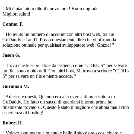
" Mi è piaciuto molto il nuovo look! Buon upgrade.
Migliori saluti! "
Connor F.
" Ho avuto un numero di account con altri host web, tra cui
GoDaddy e 1and1. Posso onestamente dire che vi offrono la
soluzione ottimale per qualsiasi sviluppatore web. Grazie! "
Jason G.
" Trovo che le scorciatoie da tastiera, come "CTRL-S" per salvare
un file, sono molto utili. Con altri host, Mi trovo a scrivere "CTRL-
S" per salvare un file e niente accade. "
Guraman M.
" Ad essere onesti, Quando ero alla ricerca di un sostituto di
GoDaddy, Ho fatto un sacco di guardarsi intorno prima ho
finalmente trovato si. Questo è stato il migliore che abbia mai avuto
esperienza di hosting! "
Robert H.
" Volevo aggiungere a quanto è bello il sito è ora - così chiaro e