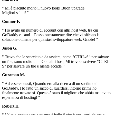
" Mi è piaciuto molto il nuovo look! Buon upgrade.
Migliori saluti! "
Connor F.
" Ho avuto un numero di account con altri host web, tra cui
GoDaddy e 1and1. Posso onestamente dire che vi offrono la
soluzione ottimale per qualsiasi sviluppatore web. Grazie! "
Jason G.
" Trovo che le scorciatoie da tastiera, come "CTRL-S" per salvare
un file, sono molto utili. Con altri host, Mi trovo a scrivere "CTRL-
S" per salvare un file e niente accade. "
Guraman M.
" Ad essere onesti, Quando ero alla ricerca di un sostituto di
GoDaddy, Ho fatto un sacco di guardarsi intorno prima ho
finalmente trovato si. Questo è stato il migliore che abbia mai avuto
esperienza di hosting! "
Robert H.
" Volevo aggiungere a quanto è bello il sito è ora - così chiaro e