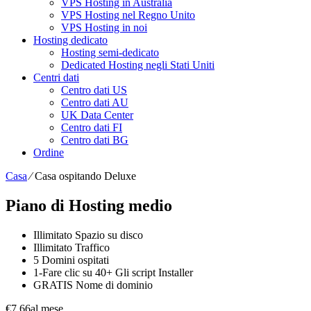
VPS Hosting in Australia
VPS Hosting nel Regno Unito
VPS Hosting in noi
Hosting dedicato
Hosting semi-dedicato
Dedicated Hosting negli Stati Uniti
Centri dati
Centro dati US
Centro dati AU
UK Data Center
Centro dati FI
Centro dati BG
Ordine
Casa
⁄
Casa ospitando Deluxe
Piano di Hosting medio
Illimitato
Spazio su disco
Illimitato
Traffico
5
Domini ospitati
1-Fare clic su
40+ Gli script Installer
GRATIS
Nome di dominio
€
7.66
al mese