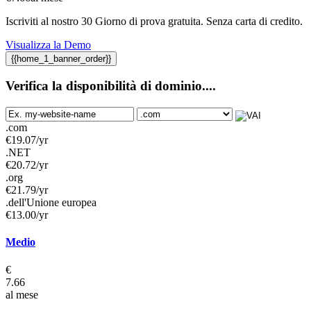
Iscriviti al nostro 30 Giorno di prova gratuita. Senza carta di credito.
Visualizza la Demo
{{home_1_banner_order}}
Verifica la disponibilità di dominio....
.com
€
19.07
/yr
.NET
€
20.72
/yr
.org
€
21.79
/yr
.dell'Unione europea
€
13.00
/yr
Medio
€
7.66
al mese