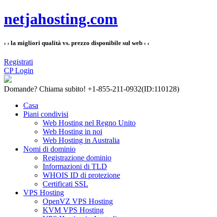
netjahosting.com
› › la migliori qualità vs. prezzo disponibile sul web ‹ ‹
Registrati
CP Login
Domande?
Chiama subito! +1-855-211-0932
(ID:110128)
Casa
Piani condivisi
Web Hosting nel Regno Unito
Web Hosting in noi
Web Hosting in Australia
Nomi di dominio
Registrazione dominio
Informazioni di TLD
WHOIS ID di protezione
Certificati SSL
VPS Hosting
OpenVZ VPS Hosting
KVM VPS Hosting