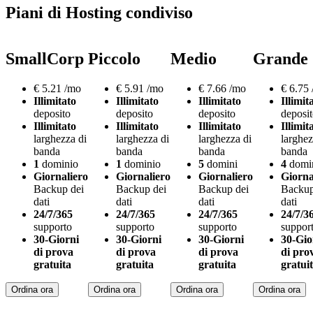
Piani di Hosting condiviso
SmallCorp
Piccolo
Medio
Grande
€
5.21
/mo
€
5.91
/mo
€
7.66
/mo
€
6.75
Illimitato
Illimitato
Illimitato
Illimit
deposito
deposito
deposito
deposi
Illimitato
Illimitato
Illimitato
Illimit
larghezza di
larghezza di
larghezza di
larghez
banda
banda
banda
banda
1
dominio
1
dominio
5
domini
4
domi
Giornaliero
Giornaliero
Giornaliero
Giorna
Backup dei
Backup dei
Backup dei
Backup
dati
dati
dati
dati
24/7/365
24/7/365
24/7/365
24/7/3
supporto
supporto
supporto
suppor
30-Giorni
30-Giorni
30-Giorni
30-Gio
di prova
di prova
di prova
di pro
gratuita
gratuita
gratuita
gratui
Ordina ora
Ordina ora
Ordina ora
Ordina ora