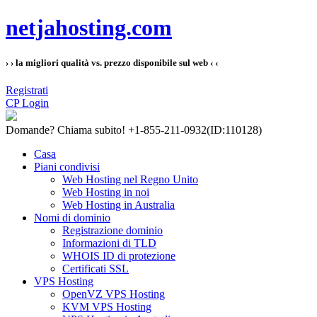
netjahosting.com
› › la migliori qualità vs. prezzo disponibile sul web ‹ ‹
Registrati
CP Login
Domande?
Chiama subito! +1-855-211-0932
(ID:110128)
Casa
Piani condivisi
Web Hosting nel Regno Unito
Web Hosting in noi
Web Hosting in Australia
Nomi di dominio
Registrazione dominio
Informazioni di TLD
WHOIS ID di protezione
Certificati SSL
VPS Hosting
OpenVZ VPS Hosting
KVM VPS Hosting