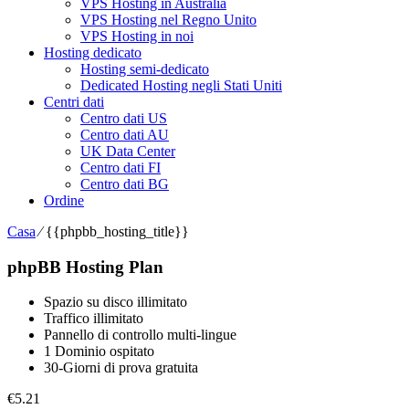
VPS Hosting in Australia
VPS Hosting nel Regno Unito
VPS Hosting in noi
Hosting dedicato
Hosting semi-dedicato
Dedicated Hosting negli Stati Uniti
Centri dati
Centro dati US
Centro dati AU
UK Data Center
Centro dati FI
Centro dati BG
Ordine
Casa
⁄
{{
phpbb_hosting_title
}}
phpBB Hosting Plan
Spazio su disco illimitato
Traffico illimitato
Pannello di controllo multi-lingue
1 Dominio ospitato
30-Giorni di prova gratuita
€
5.21