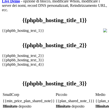
Live Demo
- opzione di blocco, modificare Whois, modificare i
server dei nomi, record DNS personalizzati, Reindirizzamento URL,
ecc.
{{
phpbb_hosting_title_1
}}
{{
phpbb_hosting_text_1
}}
{{
phpbb_hosting_title_2
}}
{{
phpbb_hosting_text_2
}}
{{
phpbb_hosting_text_3
}}
{{
phpbb_hosting_text_4
}}
{{
phpbb_hosting_title_3
}}
SmallCorp
Piccolo
Medio
{{min_price_plan_shared_note}}
{{
plan_shared_note_1
}}
{{
plan_
Illimitato
deposito
Illimitato
deposito
Illimitat