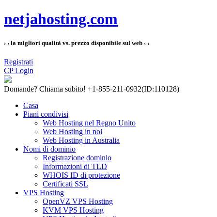
netjahosting.com
› › la migliori qualità vs. prezzo disponibile sul web ‹ ‹
Registrati
CP Login
Domande?
Chiama subito! +1-855-211-0932
(ID:110128)
Casa
Piani condivisi
Web Hosting nel Regno Unito
Web Hosting in noi
Web Hosting in Australia
Nomi di dominio
Registrazione dominio
Informazioni di TLD
WHOIS ID di protezione
Certificati SSL
VPS Hosting
OpenVZ VPS Hosting
KVM VPS Hosting