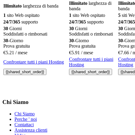
Illimitato
larghezza di
Illimitat
Illimitato
larghezza di banda
banda
banda
1
sito Web ospitato
1
sito Web ospitato
5
siti We
24/7/365
supporto
24/7/365
supporto
24/7/365
30
Giorni
30
Giorni
30
Giorn
Soddisfatti o rimborsati
Soddisfatti o rimborsati
Soddisfat
30
-Giorno
30
-Giorno
30
-Gior
Prova gratuita
Prova gratuita
Prova gr
€
5.21
/ mese
€
5.91
/ mese
€
7.66
/ 
Confrontare tutti i piani
Confronta
Confrontare tutti i piani Hosting
Hosting
Hosting
{{
shared_short_order
}}
{{
shared_short_order
}}
{{
shared
Chi Siamo
Chi Siamo
Perche ' noi
Contattaci
Assistenza clienti