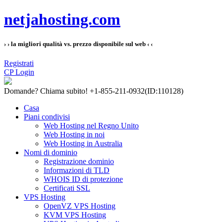
netjahosting.com
› › la migliori qualità vs. prezzo disponibile sul web ‹ ‹
Registrati
CP Login
Domande?
Chiama subito! +1-855-211-0932
(ID:110128)
Casa
Piani condivisi
Web Hosting nel Regno Unito
Web Hosting in noi
Web Hosting in Australia
Nomi di dominio
Registrazione dominio
Informazioni di TLD
WHOIS ID di protezione
Certificati SSL
VPS Hosting
OpenVZ VPS Hosting
KVM VPS Hosting