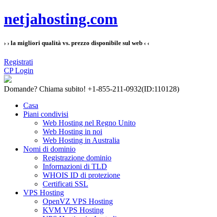
netjahosting.com
› › la migliori qualità vs. prezzo disponibile sul web ‹ ‹
Registrati
CP Login
Domande?
Chiama subito! +1-855-211-0932
(ID:110128)
Casa
Piani condivisi
Web Hosting nel Regno Unito
Web Hosting in noi
Web Hosting in Australia
Nomi di dominio
Registrazione dominio
Informazioni di TLD
WHOIS ID di protezione
Certificati SSL
VPS Hosting
OpenVZ VPS Hosting
KVM VPS Hosting