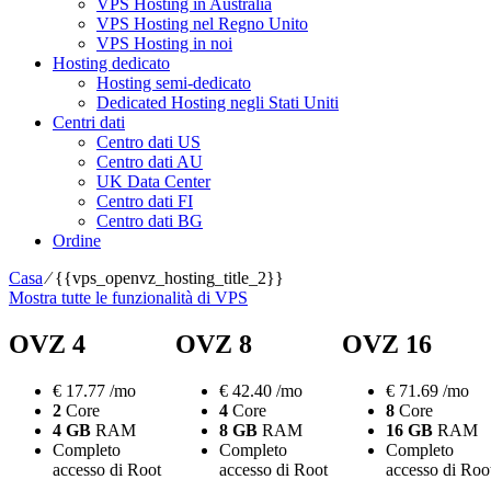
VPS Hosting in Australia
VPS Hosting nel Regno Unito
VPS Hosting in noi
Hosting dedicato
Hosting semi-dedicato
Dedicated Hosting negli Stati Uniti
Centri dati
Centro dati US
Centro dati AU
UK Data Center
Centro dati FI
Centro dati BG
Ordine
Casa
⁄
{{vps_openvz_hosting_title_2}}
Mostra tutte le funzionalità di VPS
OVZ 4
OVZ 8
OVZ 16
€
17.77
/mo
€
42.40
/mo
€
71.69
/mo
2
Core
4
Core
8
Core
4 GB
RAM
8 GB
RAM
16 GB
RAM
Completo
Completo
Completo
accesso di Root
accesso di Root
accesso di Roo