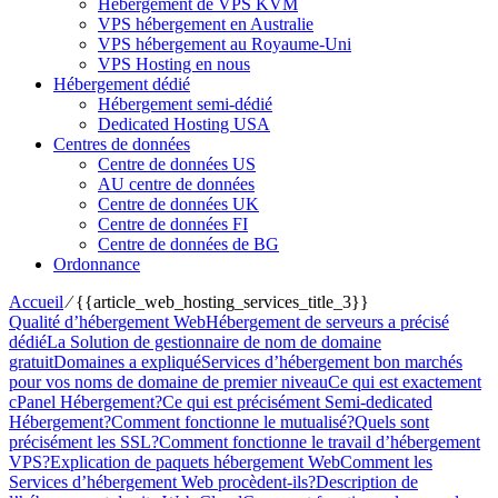
Hébergement de VPS KVM
VPS hébergement en Australie
VPS hébergement au Royaume-Uni
VPS Hosting en nous
Hébergement dédié
Hébergement semi-dédié
Dedicated Hosting USA
Centres de données
Centre de données US
AU centre de données
Centre de données UK
Centre de données FI
Centre de données de BG
Ordonnance
Accueil
⁄
{{article_web_hosting_services_title_3}}
Qualité d’hébergement Web
Hébergement de serveurs a précisé
dédié
La Solution de gestionnaire de nom de domaine
gratuit
Domaines a expliqué
Services d’hébergement bon marchés
pour vos noms de domaine de premier niveau
Ce qui est exactement
cPanel Hébergement?
Ce qui est précisément Semi-dedicated
Hébergement?
Comment fonctionne le mutualisé?
Quels sont
précisément les SSL?
Comment fonctionne le travail d’hébergement
VPS?
Explication de paquets hébergement Web
Comment les
Services d’hébergement Web procèdent-ils?
Description de