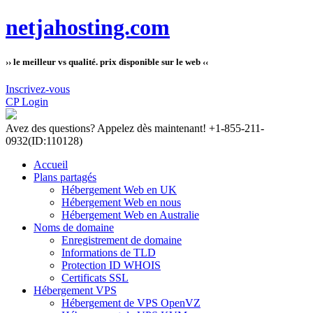
netjahosting.com
›› le meilleur vs qualité. prix disponible sur le web ‹‹
Inscrivez-vous
CP Login
Avez des questions?
Appelez dès maintenant! +1-855-211-
0932
(ID:110128)
Accueil
Plans partagés
Hébergement Web en UK
Hébergement Web en nous
Hébergement Web en Australie
Noms de domaine
Enregistrement de domaine
Informations de TLD
Protection ID WHOIS
Certificats SSL
Hébergement VPS
Hébergement de VPS OpenVZ