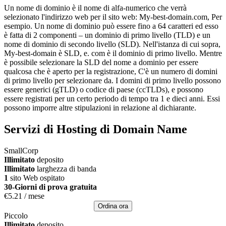
Un nome di dominio è il nome di alfa-numerico che verrà
selezionato l'indirizzo web per il sito web: My-best-domain.com, Per
esempio. Un nome di dominio può essere fino a 64 caratteri ed esso
è fatta di 2 componenti – un dominio di primo livello (TLD) e un
nome di dominio di secondo livello (SLD). Nell'istanza di cui sopra,
My-best-domain è SLD, e. com è il dominio di primo livello. Mentre
è possibile selezionare la SLD del nome a dominio per essere
qualcosa che è aperto per la registrazione, C'è un numero di domini
di primo livello per selezionare da. I domini di primo livello possono
essere generici (gTLD) o codice di paese (ccTLDs), e possono
essere registrati per un certo periodo di tempo tra 1 e dieci anni. Essi
possono imporre altre stipulazioni in relazione al dichiarante.
Servizi di Hosting di Domain Name
SmallCorp
Illimitato
deposito
Illimitato
larghezza di banda
1
sito Web ospitato
30-Giorni di prova gratuita
€
5.21
/ mese
Ordina ora
Piccolo
Illimitato
deposito