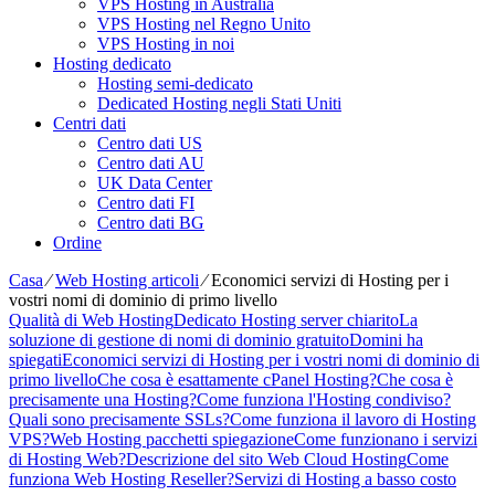
VPS Hosting in Australia
VPS Hosting nel Regno Unito
VPS Hosting in noi
Hosting dedicato
Hosting semi-dedicato
Dedicated Hosting negli Stati Uniti
Centri dati
Centro dati US
Centro dati AU
UK Data Center
Centro dati FI
Centro dati BG
Ordine
Casa
⁄
Web Hosting articoli
⁄
Economici servizi di Hosting per i
vostri nomi di dominio di primo livello
Qualità di Web Hosting
Dedicato Hosting server chiarito
La
soluzione di gestione di nomi di dominio gratuito
Domini ha
spiegati
Economici servizi di Hosting per i vostri nomi di dominio di
primo livello
Che cosa è esattamente cPanel Hosting?
Che cosa è
precisamente una Hosting?
Come funziona l'Hosting condiviso?
Quali sono precisamente SSLs?
Come funziona il lavoro di Hosting
VPS?
Web Hosting pacchetti spiegazione
Come funzionano i servizi
di Hosting Web?
Descrizione del sito Web Cloud Hosting
Come
funziona Web Hosting Reseller?
Servizi di Hosting a basso costo