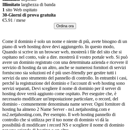
Illimitato
larghezza di banda
1
sito Web ospitato
30-Giorni di prova gratuita
€
5.91
/ mese
Ordina ora
Come il dominio è solo un nome e niente di più, avete bisogno di un
piano di web hosting dove devi aggiungerlo. In questo modo,
Quando si scrive in un browser web, mostrerà i file del sito che si
ospitano nel conto, vale a dire. mostrerà il vostro portale web. Si può
avere un dominio registrato con una determinata azienda e ricevere il
servizio di hosting da un altro, anche se numerosi fornitori di servizi
forniscono sia soluzioni ed è più user-friendly per gestire tutti i
servizi da uno strumento del pannello di controllo. In entrambi i casi,
perché la registrazione del dominio e l'account di web hosting sono
servizi separati, Devi scegliere il nome di dominio per il server di
hosting dove verrà aggiunto come ospitato. Per eseguire che, è
necessario modificare un'impostazione particolare, o record, del
dominio - comunemente denominata name server. Ogni fornitore di
hosting ha almeno 2 Name Server - ns1.netjahosting.com e
ns2.netjahosting.com, Per esempio. Il web hosting pannello di
controllo che si utilizza per il tuo nome di dominio vi dà la
possibilità di modificare i record NS e scegliere il nome di dominio