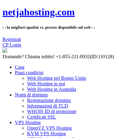
netjahosting.com
› › la migliori qualità vs. prezzo disponibile sul web ‹ ‹
Registrati
CP Login
Domande?
Chiama subito! +1-855-211-0932
(ID:110128)
Casa
Piani condivisi
Web Hosting nel Regno Unito
Web Hosting in noi
Web Hosting in Australia
Nomi di dominio
Registrazione dominio
Informazioni di TLD
WHOIS ID di protezione
Certificati SSL
VPS Hosting
OpenVZ VPS Hosting
KVM VPS Hosting